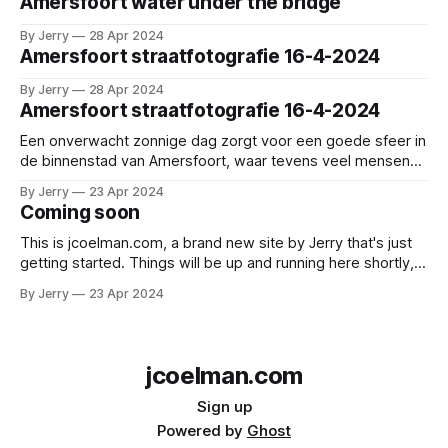
Amersfoort water under the bridge
By Jerry
28 Apr 2024
Amersfoort straatfotografie 16-4-2024
By Jerry
28 Apr 2024
Amersfoort straatfotografie 16-4-2024
Een onverwacht zonnige dag zorgt voor een goede sfeer in
de binnenstad van Amersfoort, waar tevens veel mensen
op straat waren vanwege het Smartlappen festival. Een
By Jerry
23 Apr 2024
impressie van deze dag in 10 foto's.
Coming soon
This is jcoelman.com, a brand new site by Jerry that's just
getting started. Things will be up and running here shortly,
but you can subscribe in the meantime if you'd like to stay
By Jerry
23 Apr 2024
up to date and receive emails when new content is
published!
jcoelman.com
Sign up
Powered by
Ghost